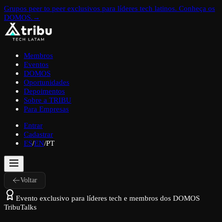
Grupos peer to peer exclusivos para líderes tech latinos. Conheça os
DOMOS.
→
Membros
Eventos
DOMOS
Oportunidades
Depoimentos
Sobre a TRIBU
Para Empresas
Entrar
Cadastrar
ES
/
EN
/
PT
Voltar
Evento exclusivo para líderes tech e membros dos DOMOS
TribuTalks