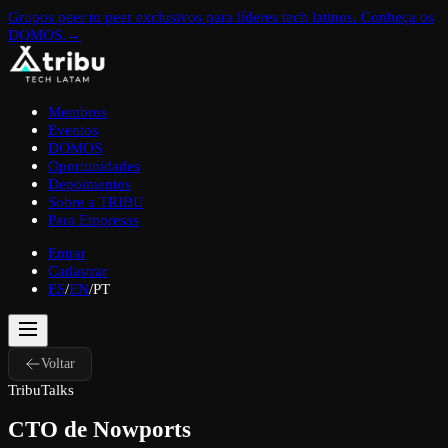
Grupos peer to peer exclusivos para líderes tech latinos. Conheça os
DOMOS.
→
Membros
Eventos
DOMOS
Oportunidades
Depoimentos
Sobre a TRIBU
Para Empresas
Entrar
Cadastrar
ES
/
EN
/
PT
Voltar
TribuTalks
CTO de Nowports