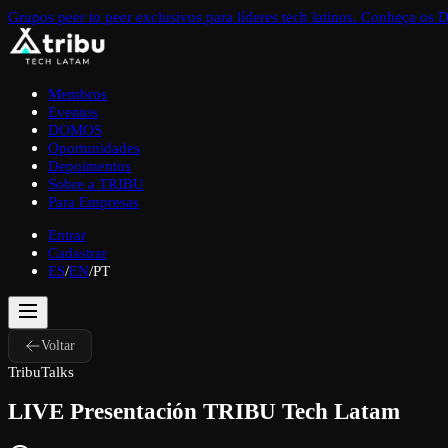
Grupos peer to peer exclusivos para líderes tech latinos. Conheça o
Membros
Eventos
DOMOS
Oportunidades
Depoimentos
Sobre a TRIBU
Para Empresas
Entrar
Cadastrar
ES
/
EN
/
PT
Voltar
TribuTalks
LIVE Presentación TRIBU Tech Latam