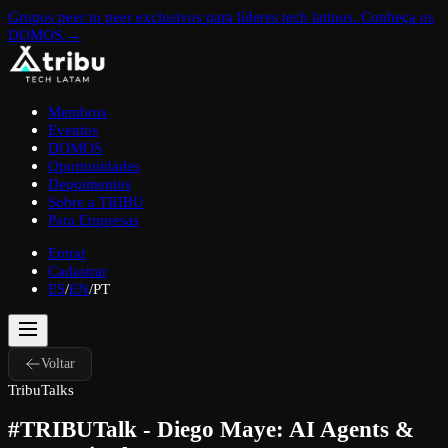
Grupos peer to peer exclusivos para líderes tech latinos. Conheça os
DOMOS.
→
Membros
Eventos
DOMOS
Oportunidades
Depoimentos
Sobre a TRIBU
Para Empresas
Entrar
Cadastrar
ES
/
EN
/
PT
Voltar
TribuTalks
#TRIBUTalk - Diego Maye: AI Agents &