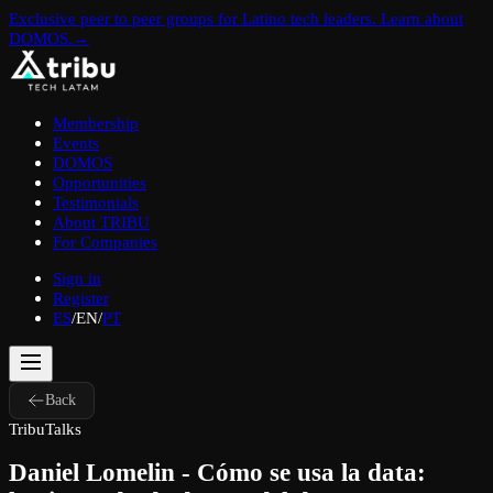
Exclusive peer to peer groups for Latino tech leaders. Learn about
DOMOS.
→
Membership
Events
DOMOS
Opportunities
Testimonials
About TRIBU
For Companies
Sign in
Register
ES
/
EN
/
PT
Back
TribuTalks
Daniel Lomelin - Cómo se usa la data: