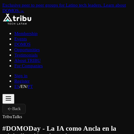
Exclusive peer to peer groups for Latino tech leaders. Learn about
DOMOS.
→
Membership
Events
DOMOS
Opportunities
Testimonials
About TRIBU
For Companies
Sign in
Register
ES
/
EN
/
PT
Back
TribuTalks
#DOMODay - La IA como Ancla en la