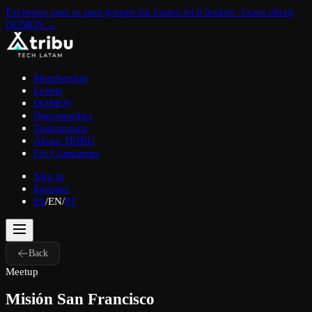
Exclusive peer to peer groups for Latino tech leaders. Learn about
DOMOS.
→
Membership
Events
DOMOS
Opportunities
Testimonials
About TRIBU
For Companies
Sign in
Register
ES
/
EN
/
PT
Back
Meetup
Misión San Francisco