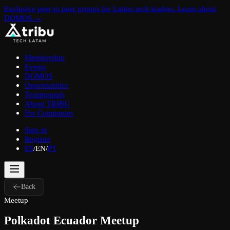
Exclusive peer to peer groups for Latino tech leaders. Learn about
DOMOS.
→
Membership
Events
DOMOS
Opportunities
Testimonials
About TRIBU
For Companies
Sign in
Register
ES
/
EN
/
PT
Back
Meetup
Polkadot Ecuador Meetup