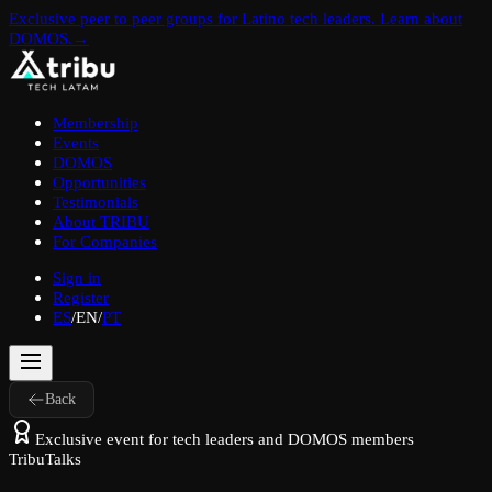
Exclusive peer to peer groups for Latino tech leaders. Learn about
DOMOS.
→
Membership
Events
DOMOS
Opportunities
Testimonials
About TRIBU
For Companies
Sign in
Register
ES
/
EN
/
PT
Back
Exclusive event for tech leaders and DOMOS members
TribuTalks