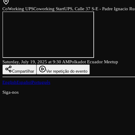
CoWorking UPS
Coworking StartUPS, Calle 37 S-E - Padre Ignacio Ru
Saturday, July 19, 2025 at 9:30 AM
Polkadot Ecuador Meetup
Compartilhar
Ver repetição do evento
English
Español
Português
Siga-nos