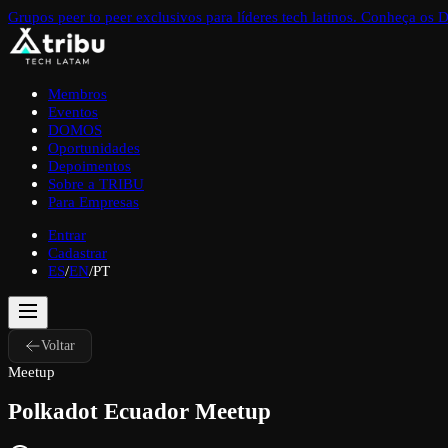
Grupos peer to peer exclusivos para líderes tech latinos. Conheça o
Membros
Eventos
DOMOS
Oportunidades
Depoimentos
Sobre a TRIBU
Para Empresas
Entrar
Cadastrar
ES
/
EN
/
PT
Voltar
Meetup
Polkadot Ecuador Meetup