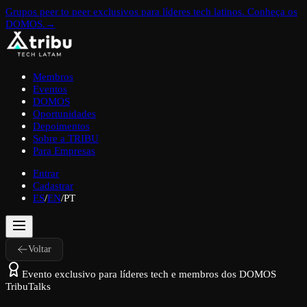
Grupos peer to peer exclusivos para líderes tech latinos. Conheça os
DOMOS.
→
Membros
Eventos
DOMOS
Oportunidades
Depoimentos
Sobre a TRIBU
Para Empresas
Entrar
Cadastrar
ES
/
EN
/
PT
Voltar
Evento exclusivo para líderes tech e membros dos DOMOS
TribuTalks