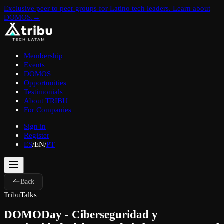
Exclusive peer to peer groups for Latino tech leaders. Learn about
DOMOS.
→
Membership
Events
DOMOS
Opportunities
Testimonials
About TRIBU
For Companies
Sign in
Register
ES
/
EN
/
PT
Back
TribuTalks
DOMODay - Ciberseguridad y