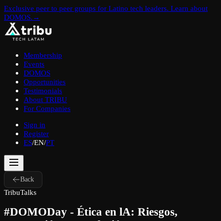
Exclusive peer to peer groups for Latino tech leaders. Learn about
DOMOS.
→
Membership
Events
DOMOS
Opportunities
Testimonials
About TRIBU
For Companies
Sign in
Register
ES
/
EN
/
PT
Back
TribuTalks
#DOMODay - Ética en lA: Riesgos,