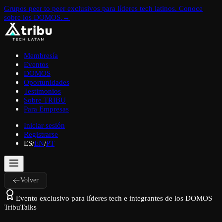
Grupos peer to peer exclusivos para líderes tech latinos. Conoce
sobre los DOMOS.
→
Membresía
Eventos
DOMOS
Oportunidades
Testimonios
Sobre TRIBU
Para Empresas
Iniciar sesión
Registrarse
ES
/
EN
/
PT
Volver
Evento exclusivo para líderes tech e integrantes de los DOMOS
TribuTalks