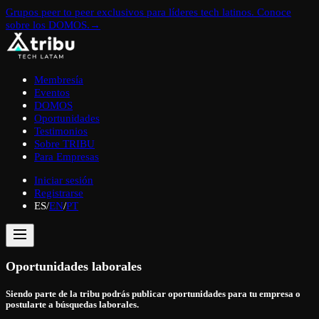
Grupos peer to peer exclusivos para líderes tech latinos. Conoce
sobre los DOMOS.
→
Membresía
Eventos
DOMOS
Oportunidades
Testimonios
Sobre TRIBU
Para Empresas
Iniciar sesión
Registrarse
ES
/
EN
/
PT
Oportunidades laborales
Siendo parte de la tribu podrás publicar oportunidades para tu empresa o
postularte a búsquedas laborales.