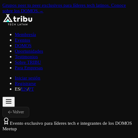
Grupos peer to peer exclusivos para líderes tech latinos. Conoce
sobre los DOMOS.
→
Membresía
Eventos
DOMOS
Oportunidades
Testimonios
Sobre TRIBU
Para Empresas
Iniciar sesión
Registrarse
ES
/
EN
/
PT
Volver
Evento exclusivo para líderes tech e integrantes de los DOMOS
Meetup