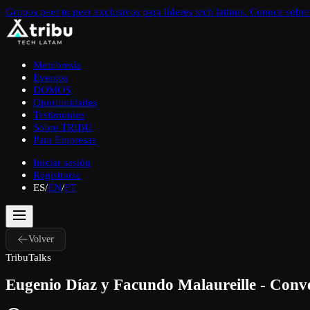
Grupos peer to peer exclusivos para líderes tech latinos. Conoce sob
Membresía
Eventos
DOMOS
Oportunidades
Testimonios
Sobre TRIBU
Para Empresas
Iniciar sesión
Registrarse
ES
/
EN
/
PT
Volver
TribuTalks
Eugenio Díaz y Facundo Malaureille - Conve