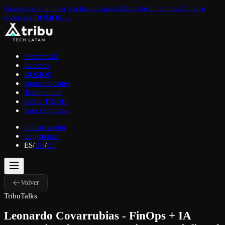
Grupos peer to peer exclusivos para líderes tech latinos. Conoce
sobre los DOMOS.
→
Membresía
Eventos
DOMOS
Oportunidades
Testimonios
Sobre TRIBU
Para Empresas
Iniciar sesión
Registrarse
ES
/
EN
/
PT
Volver
TribuTalks
Leonardo Covarrubias - FinOps + IA