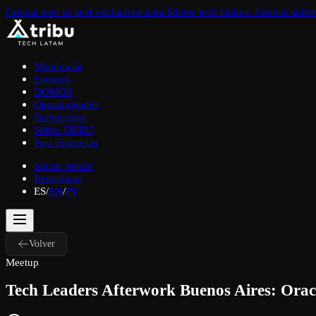
Grupos peer to peer exclusivos para líderes tech latinos. Conoce sob
Membresía
Eventos
DOMOS
Oportunidades
Testimonios
Sobre TRIBU
Para Empresas
Iniciar sesión
Registrarse
ES
/
EN
/
PT
Volver
Meetup
Tech Leaders Afterwork Buenos Aires: Oracl