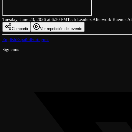
Tuesday, June 23, 2026 at 6:30 PM
Tech Leaders Afterwork Buenos Air
Compartir
Ver repetición del evento
English
Español
Português
Síguenos